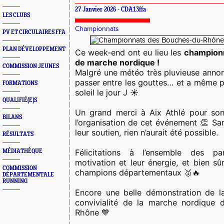
27 Janvier 2026 -
CDA13ffa
LES CLUBS
Championnats
PV ET CIRCULAIRES FFA
PLAN DÉVELOPPEMENT
Ce week-end ont eu lieu les
champion
de marche nordique !
COMMISSION JEUNES
Malgré une météo très pluvieuse annonc
passer entre les gouttes… et a même p
FORMATIONS
soleil le jour J ☀️
QUALIFIÉ(E)S
Un grand merci à Aix Athlé pour son
BILANS
l’organisation de cet événement 👏 Sa
leur soutien, rien n’aurait été possible.
RÉSULTATS
Félicitations à l’ensemble des pa
MÉDIATHÈQUE
motivation et leur énergie, et bien s
COMMISSION
champions départementaux 🥇🔥
DÉPARTEMENTALE
RUNNING
Encore une belle démonstration de l
convivialité de la marche nordique 
Rhône 💙