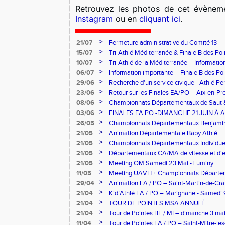
Retrouvez les photos de cet évènem
Instagram
ou en
cliquant ici
.
>
21/07
Fermeture administrative du Comité 13
>
15/07
Tri-Athlé Méditerranée & Finale B des Po
réussite pour le Comité 13 !
>
10/07
Tri-Athlé de la Méditerranée – Informatio
athlètes sélectionnés
>
06/07
Information importante – Finale B des Po
>
29/06
Recherche d'un service civique - Athlé Pe
>
23/06
Retour sur les Finales EA/PO – Aix-en-Pr
2026
>
08/06
Championnats Départementaux de Saut à
Saint-Mitre-les-Remparts !
>
03/06
FINALES EA PO -DIMANCHE 21 JUIN À A
>
26/05
Championnats Départementaux Benjamin
>
21/05
Animation Départementale Baby Athlé
>
21/05
Championnats Départementaux Individue
>
21/05
Départementaux CA/MA de vitesse et d'
>
21/05
Meeting OM Samedi 23 Mai - Luminy
>
11/05
Meeting UAVH + Championnats Départem
1500 M du 13
>
29/04
Animation EA / PO – Saint-Martin-de-Cr
>
21/04
Kid’Athlé EA / PO – Marignane - Samedi 
>
21/04
TOUR DE POINTES MSA ANNULÉ
>
21/04
Tour de Pointes BE / MI – dimanche 3 m
>
11/04
Tour de Pointes EA / PO – Saint-Mitre-le