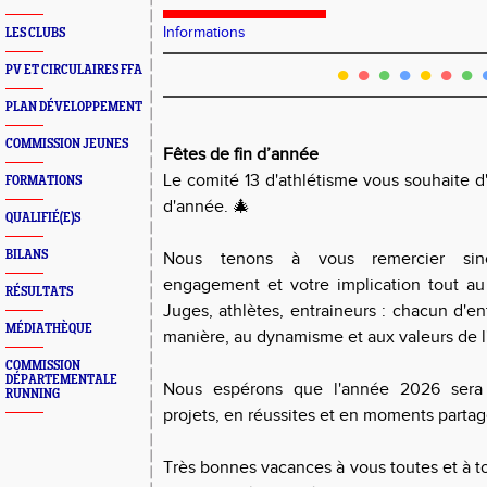
Informations
LES CLUBS
●
●
●
●
●
●
●
PV ET CIRCULAIRES FFA
PLAN DÉVELOPPEMENT
COMMISSION JEUNES
Fêtes de fin d’année
Le comité 13 d'athlétisme vous souhaite d'
FORMATIONS
d'année. 🎄
QUALIFIÉ(E)S
BILANS
Nous tenons à vous remercier sin
engagement et votre implication tout au
RÉSULTATS
Juges, athlètes, entraineurs : chacun d'en
MÉDIATHÈQUE
manière, au dynamisme et aux valeurs de l
COMMISSION
DÉPARTEMENTALE
Nous espérons que l'année 2026 sera
RUNNING
projets, en réussites et en moments parta
Très bonnes vacances à vous toutes et à to