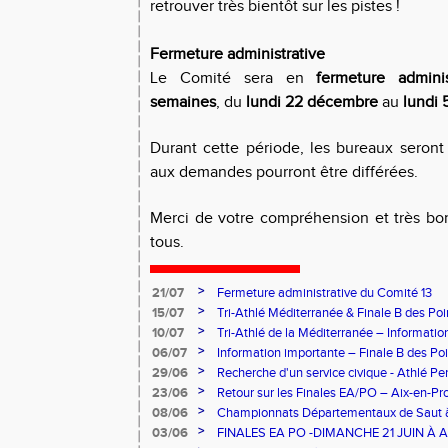
retrouver très bientôt sur les pistes !
Fermeture administrative
Le Comité sera en
fermeture admini
semaines
, du
lundi
22 décembre
au
lundi
Durant cette période, les bureaux seront
aux demandes pourront être différées.
Merci de votre compréhension et très bon
tous.
>
21/07
Fermeture administrative du Comité 13
>
15/07
Tri-Athlé Méditerranée & Finale B des Po
réussite pour le Comité 13 !
>
10/07
Tri-Athlé de la Méditerranée – Informatio
athlètes sélectionnés
>
06/07
Information importante – Finale B des Po
>
29/06
Recherche d'un service civique - Athlé Pe
>
23/06
Retour sur les Finales EA/PO – Aix-en-Pr
2026
>
08/06
Championnats Départementaux de Saut à
Saint-Mitre-les-Remparts !
>
03/06
FINALES EA PO -DIMANCHE 21 JUIN À A