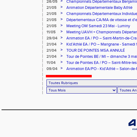
>
26/05
Championnats Départementaux Benjamin
>
21/05
Animation Départementale Baby Athlé
>
21/05
Championnats Départementaux Individue
>
21/05
Départementaux CA/MA de vitesse et d'
>
21/05
Meeting OM Samedi 23 Mai - Luminy
>
11/05
Meeting UAVH + Championnats Départem
1500 M du 13
>
29/04
Animation EA / PO – Saint-Martin-de-Cr
>
21/04
Kid’Athlé EA / PO – Marignane - Samedi 
>
21/04
TOUR DE POINTES MSA ANNULÉ
>
21/04
Tour de Pointes BE / MI – dimanche 3 m
>
11/04
Tour de Pointes EA / PO – Saint-Mitre-le
>
09/04
Animation EA/PO - Kid’Athlé – Salon-de