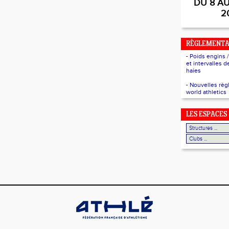
DU 8 A
2
RÈGLEMENTA
-
Poids engins 
et intervalles 
haies
-
Nouvelles règ
world athletics
LES ESPACES