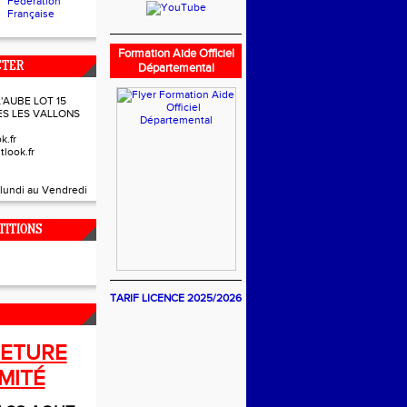
Fédération
Française
Formation Aide Officiel
CTER
Départemental
L'AUBE LOT 15
ES LES VALLONS
k.fr
tlook.fr
lundi au Vendredi
TITIONS
TARIF LICENCE 2025/2026
ETURE
MITÉ