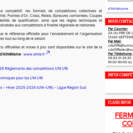
d'Athlétisme.
me compétitif, les formats de compétitions collectives et
Athlé, Pointes d’Or, Cross, Relais, Épreuves combinées, Coupes
alités de qualification, ainsi que les règles techniques et
NOUS CONTA
licables aux compétitions à finalité régionale et nationale.
Par Courrier:
ZA DU PRE DE 
 la référence officielle pour l’encadrement et l’organisation
13240 SEPTEM
es tout au long de la saison.
Par Mail:
cda13ffa@outloo
s officielles et mises à jour sont disponibles sur le site de la
cda13ffadev@ou
Par Téléphone:
 d’Athlétisme
:
www.athle.fr
.
09.83.01.26.83
9h30-16h00 du 
26 Règlements des compétitions U14 U16
INFOS COMPÉ
echniques pour les U14 U16
nes – Hiver 2025-2026 (U14–U16) – Ligue Région Sud
FLASH INFOS
FERM
CO