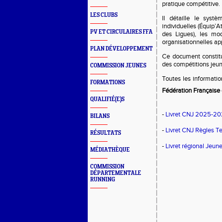
pratique compétitive.
LES CLUBS
Il détaille le systè
individuelles (Équip’
PV ET CIRCULAIRES FFA
des Ligues), les mod
organisationnelles app
PLAN DÉVELOPPEMENT
Ce document constitue
des compétitions jeun
COMMISSION JEUNES
Toutes les information
FORMATIONS
Fédération Française
QUALIFIÉ(E)S
-
Livret CNJ 2025-20
BILANS
-
Livret CNJ Règles T
RÉSULTATS
-
Livret régional Jeu
MÉDIATHÈQUE
COMMISSION
DÉPARTEMENTALE
RUNNING