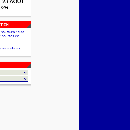
U 23 AOUT
026
TION
/ hauteurs haies
de courses de
lementations